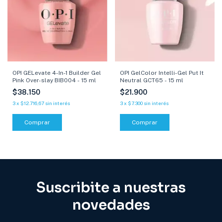
OPI GELevate 4-In-1 Builder Gel
OPI GelColor Intelli-Gel Put It
Pink Over-slay BIB004 - 15 ml
Neutral GCT65 - 15 ml
$38.150
$21.900
3
x
$12.716,67
sin interés
3
x
$7.300
sin interés
Comprar
Suscribite a nuestras
novedades