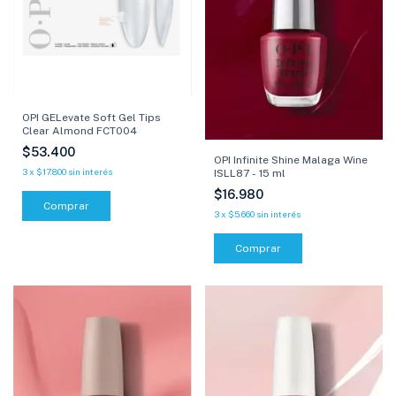
OPI GELevate Soft Gel Tips
Clear Almond FCT004
$53.400
OPI Infinite Shine Malaga Wine
3
x
$17.800
sin interés
ISLL87 - 15 ml
$16.980
3
x
$5.660
sin interés
Comprar