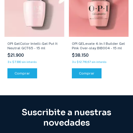
OPI GelColor Intelli-Gel Put It
OPI GELevate 4-In-1 Builder Gel
Neutral GCT65 - 15 ml
Pink Over-slay BIB004 - 15 ml
$21.900
$38.150
3
x
$7.300
sin interés
3
x
$12.716,67
sin interés
Comprar
Suscribite a nuestras
novedades