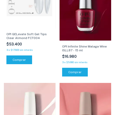
OPI GELevate Soft Gel Tips
Clear Almond FCT004
$53.400
OPI Infinite Shine Malaga Wine
3
x
$17.800
sin interés
ISLL87 - 15 ml
$16.980
3
x
$5.660
sin interés
Comprar