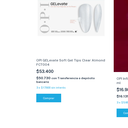
OPI GELevate Soft Gel Tips Clear Almond
FCT004
$53.400
$50.730
con
Transferencia o depósito
OPI In
bancario
ml
3
x
$17.800
sin interés
$16.
$16.13
3
x
$5.6
Co