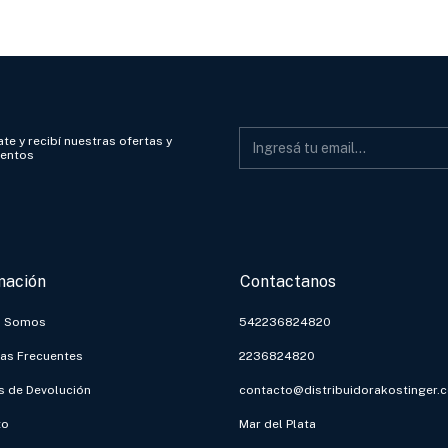
te y recibí nuestras ofertas y
ientos
mación
Contactanos
s Somos
542236824820
as Frecuentes
2236824820
as de Devolución
contacto@distribuidorakostinger.
to
Mar del Plata