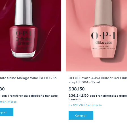
finite Shine Malaga Wine ISLL87 - 15
OPI GELevate 4-In-1 Builder Gel Pin
slay BIB004 - 15 ml
980
$38.150
1
$36.242,50
con
Transferencia o depósito bancario
con
Transferencia o depó
bancario
60
sin interés
3
x
$12.716,67
sin interés
mprar