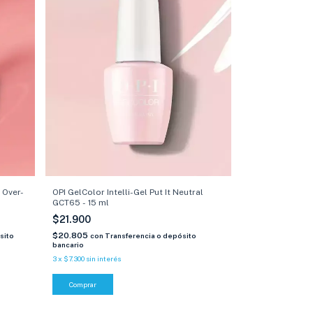
k Over-
OPI GelColor Intelli-Gel Put It Neutral
GCT65 - 15 ml
$21.900
$20.805
sito
con
Transferencia o depósito
bancario
3
x
$7.300
sin interés
Comprar