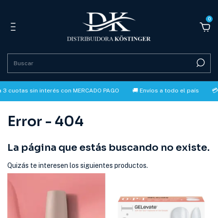
0
 3 cuotas sin interés con MERCADO PAGO
🚚 Envíos a todo el país
💳 
Error - 404
La página que estás buscando no existe.
Quizás te interesen los siguientes productos.