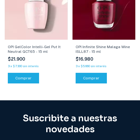
OPI Infinite Shine Malaga Wine
OPI GelColor Intelli-Gel Put It
ISLL87 - 15 ml
Neutral GCT65 - 15 ml
$16.980
$21.900
3
x
$5.660
sin interés
3
x
$7.300
sin interés
Comprar
Comprar
Suscribite a nuestras
novedades