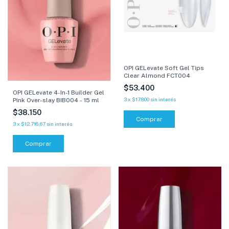
OPI GELevate Soft Gel Tips
Clear Almond FCT004
$53.400
OPI GELevate 4-In-1 Builder Gel
3
x
$17.800
sin interés
Pink Over-slay BIB004 - 15 ml
$38.150
3
x
$12.716,67
sin interés