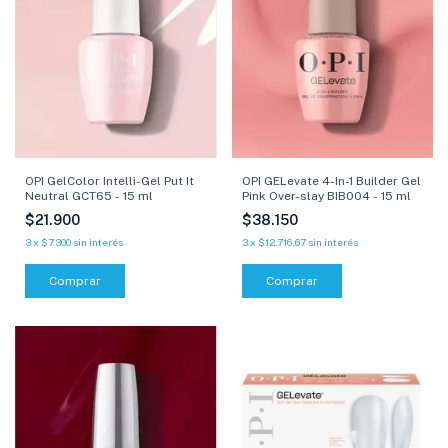
OPI GelColor Intelli-Gel Put It
OPI GELevate 4-In-1 Builder Gel
Neutral GCT65 - 15 ml
Pink Over-slay BIB004 - 15 ml
$21.900
$38.150
3
x
$7.300
sin interés
3
x
$12.716,67
sin interés
Comprar