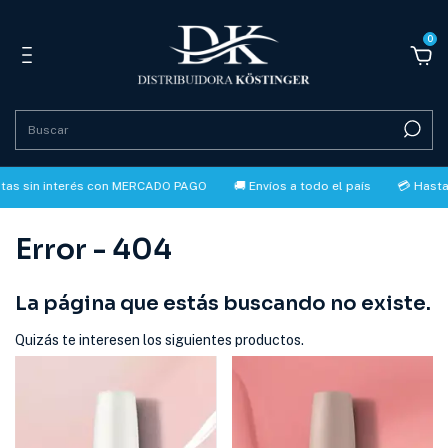
0
tas sin interés con MERCADO PAGO
🚚 Envíos a todo el país
💳 Hasta 
Error - 404
La página que estás buscando no existe.
Quizás te interesen los siguientes productos.