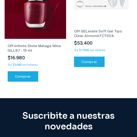
OPI GELevate Soft Gel Tips
Clear Almond FCT004
$53.400
OPI Infinite Shine Malaga Wine
3
x
$17.800
sin interés
ISLL87 - 15 ml
$16.980
3
x
$5.660
sin interés
Comprar
Suscribite a nuestras
novedades