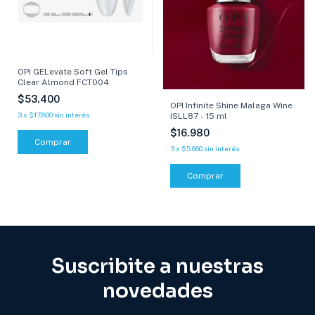
OPI GELevate Soft Gel Tips
Clear Almond FCT004
$53.400
OPI Infinite Shine Malaga Wine
3
x
$17.800
sin interés
ISLL87 - 15 ml
$16.980
3
x
$5.660
sin interés
Comprar
Suscribite a nuestras
novedades