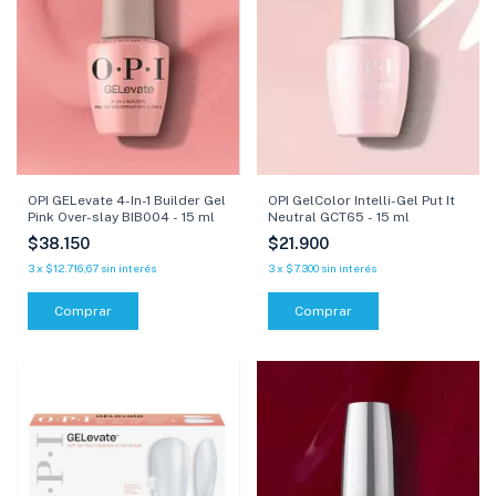
OPI GELevate 4-In-1 Builder Gel
OPI GelColor Intelli-Gel Put It
Pink Over-slay BIB004 - 15 ml
Neutral GCT65 - 15 ml
$38.150
$21.900
3
x
$12.716,67
sin interés
3
x
$7.300
sin interés
Comprar