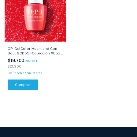
OPI GelColor Heart and Con
Soul GCD55 -Colección Xbox-
15 ml
$19.700
-
10
%
OFF
$21.900
3
x
$6.566,67
sin interés
Comprar