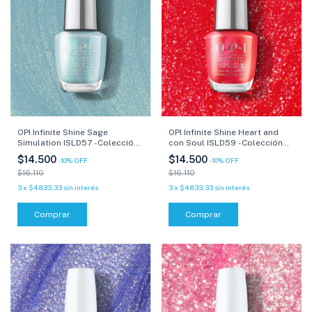
OPI Infinite Shine Sage
OPI Infinite Shine Heart and
Simulation ISLD57 -Colección
con Soul ISLD59 -Colección
Xbox - 15 ml
Xbox - 15 ml
$14.500
$14.500
-
10
%
OFF
-
10
%
OFF
$16.110
$16.110
3
x
$4.833,33
sin interés
3
x
$4.833,33
sin interés
Comprar
Comprar