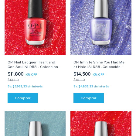
OPI Nail Lacquer Heart and
OPI Infinite Shine You Had Me
Con Soul NLD55 - Colección
at Halo ISLD58 -Colección
Xbox - 15 ml
Xbox - 15 ml
$11.800
$14.500
-
10
%
OFF
-
10
%
OFF
$13.110
$16.110
3
x
$3.933,33
sin interés
3
x
$4.833,33
sin interés
Comprar
Comprar