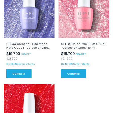
OPI GelColor You Had Me at
OPI GelColor Pixel Dust GCD51
Halo GCD58 -Colección Xbox-
-Colección Xbox- 15 ml
15 ml
$19.700
$19.700
-
10
%
OFF
-
10
%
OFF
$21.900
$21.900
3
x
$6.566,67
sin interés
3
x
$6.566,67
sin interés
Comprar
Comprar