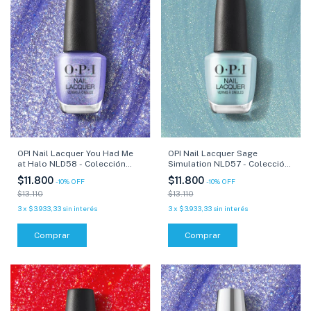
OPI Nail Lacquer You Had Me
OPI Nail Lacquer Sage
at Halo NLD58 - Colección
Simulation NLD57 - Colección
Xbox - 15 ml
Xbox - 15 ml
$11.800
$11.800
-
10
%
OFF
-
10
%
OFF
$13.110
$13.110
3
x
$3.933,33
sin interés
3
x
$3.933,33
sin interés
Comprar
Comprar