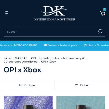
0
terés con MERCADO PAGO
🚚 Envíos a todo el país
💳 Hasta 3 cuotas s
Inicio
.
MARCAS
.
OPI
.
breadcrumbs.colecciones-opi2
.
Colecciones Anteriores
.
OPI x Xbox
OPI x Xbox
Ordenar
Filtrar