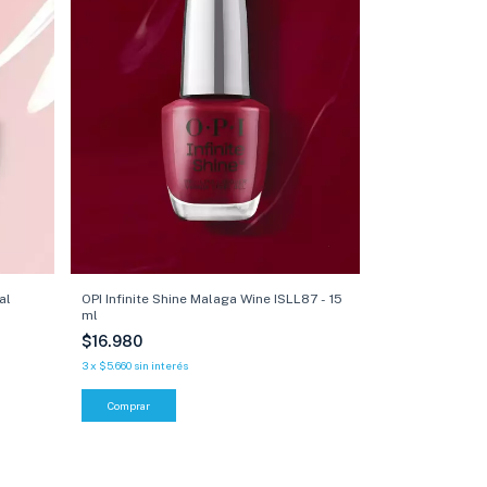
OPI Infinite Shine Malaga Wine ISLL87 - 15
al
ml
$16.980
3
x
$5.660
sin interés
Comprar