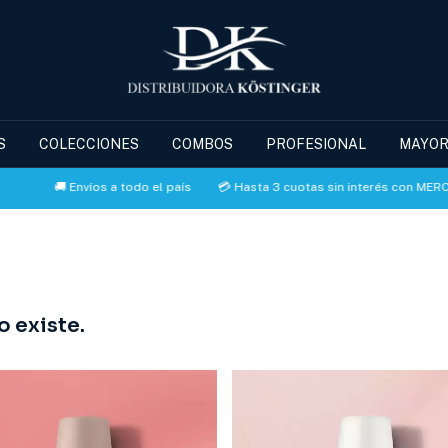
S
COLECCIONES
COMBOS
PROFESIONAL
MAYOR
🚚 Envíos a todo el país
💳 Hasta 3 cuotas sin interés con MERC
 existe.