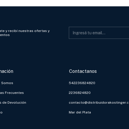
te y recibí nuestras ofertas y
ientos
mación
Contactanos
s Somos
542236824820
as Frecuentes
2236824820
as de Devolución
contacto@distribuidorakostinger.
to
Mar del Plata