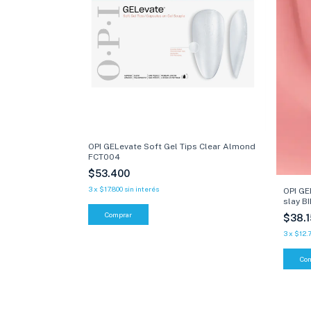
OPI GELevate Soft Gel Tips Clear Almond
FCT004
$53.400
3
x
$17.800
sin interés
OPI GE
slay B
$38.
3
x
$12.