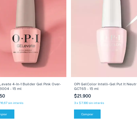
Levate 4-In-1 Builder Gel Pink Over-
OPI GelColor Intelli-Gel Put It Neutr
IB004 - 15 ml
GCT65 - 15 ml
150
$21.900
716,67
sin interés
3
x
$7.300
sin interés
Comprar